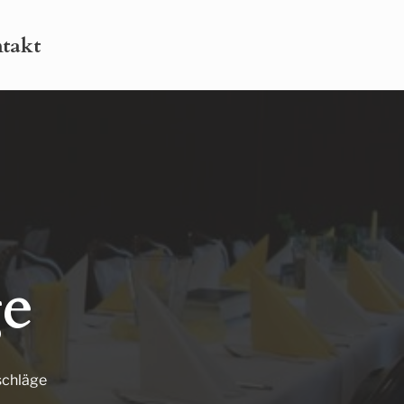
takt
e
schläge